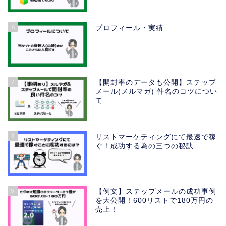
6
プロフィール・実績
7
【開封率のデータも公開】ステップ
メール(メルマガ) 件名のコツについ
て
8
リストマーケティングにて最速で稼
ぐ！成功する為の三つの秘訣
TOP
プロフィール・実績
9
【例文】ステップメールの成功事例
を大公開！600リストで180万円の
売上！
【期間限定公開】ステップ
メール&ステップLINE シナ