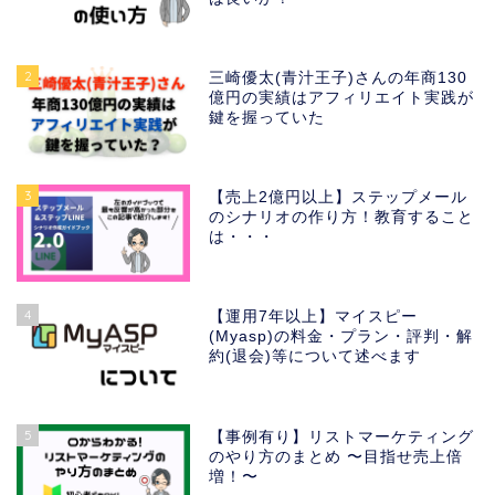
2
三崎優太(青汁王子)さんの年商130
億円の実績はアフィリエイト実践が
鍵を握っていた
3
【売上2億円以上】ステップメール
のシナリオの作り方！教育すること
は・・・
4
【運用7年以上】マイスピー
(Myasp)の料金・プラン・評判・解
約(退会)等について述べます
5
【事例有り】リストマーケティング
のやり方のまとめ 〜目指せ売上倍
増！〜