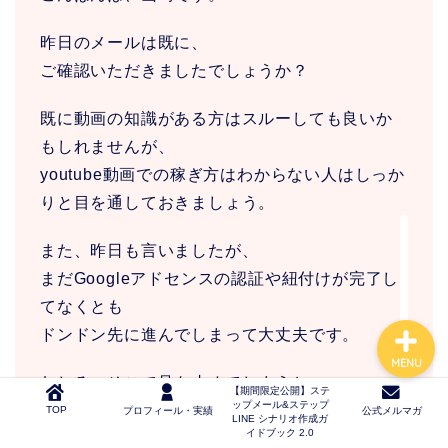
TOP
昨日のメールは既に、
ご確認いただきましたでしょうか？
プロフィール・実績
既に動画の知識がある方はスルーしても良いか
もしれませんが、
【期間限定公開】ステップ
メール&ステップLINE シナ
youtube動画での稼ぎ方はわからない人はしっか
リオ作成ガイドブック 2.0
りと目を通しておきましょう。
公式メルマガ
また、昨日も言いましたが、
まだGoogleアドセンスの認証や紐付けが完了し
てなくとも
ドンドン先に進んでしまって大丈夫です。
MENU
むしろ、そこで足を止めてしまうと
【期間限定公開】ステ
ップメール&ステップ
せっかくのyoutube動画で稼ぐスキルが水の泡と
TOP
プロフィール・実績
公式メルマガ
LINE シナリオ作成ガ
イドブック 2.0
なってしまうので