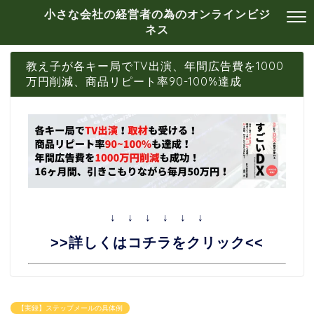
小さな会社の経営者の為のオンラインビジ
ネス
教え子が各キー局でTV出演、年間広告費を1000
万円削減、商品リピート率90-100%達成
↓ ↓ ↓ ↓ ↓ ↓
>>詳しくはコチラをクリック<<
【実録】ステップメールの具体例