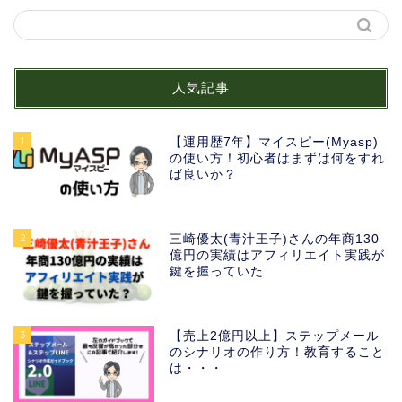
人気記事
1
【運用歴7年】マイスピー(Myasp)
の使い方！初心者はまずは何をすれ
ば良いか？
2
三崎優太(青汁王子)さんの年商130
億円の実績はアフィリエイト実践が
鍵を握っていた
3
【売上2億円以上】ステップメール
のシナリオの作り方！教育すること
は・・・