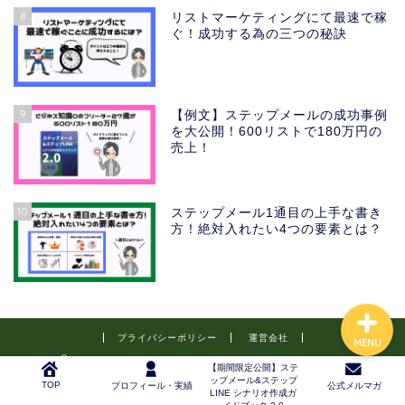
8
リストマーケティングにて最速で稼
ぐ！成功する為の三つの秘訣
TOP
プロフィール・実績
9
【例文】ステップメールの成功事例
を大公開！600リストで180万円の
売上！
【期間限定公開】ステップ
メール&ステップLINE シナ
リオ作成ガイドブック 2.0
10
ステップメール1通目の上手な書き
方！絶対入れたい4つの要素とは？
公式メルマガ
プライバシーポリシー
運営会社
MENU
2021–2026 小さな会社の経営者の為のオンラインビジネス
【期間限定公開】ステ
ップメール&ステップ
TOP
プロフィール・実績
公式メルマガ
LINE シナリオ作成ガ