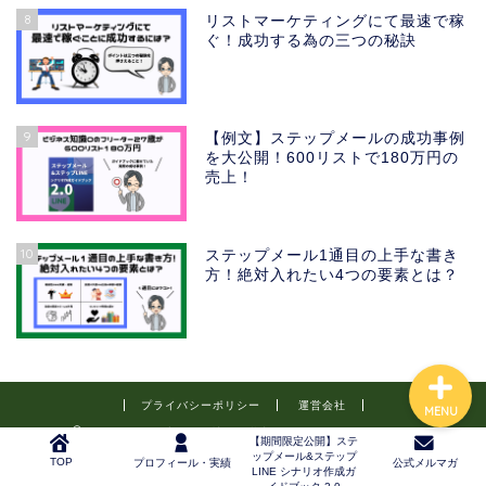
8
リストマーケティングにて最速で稼
ぐ！成功する為の三つの秘訣
TOP
プロフィール・実績
9
【例文】ステップメールの成功事例
を大公開！600リストで180万円の
売上！
【期間限定公開】ステップ
メール&ステップLINE シナ
リオ作成ガイドブック 2.0
10
ステップメール1通目の上手な書き
方！絶対入れたい4つの要素とは？
公式メルマガ
プライバシーポリシー
運営会社
MENU
2021–2026 小さな会社の経営者の為のオンラインビジネス
【期間限定公開】ステ
ップメール&ステップ
TOP
プロフィール・実績
公式メルマガ
LINE シナリオ作成ガ