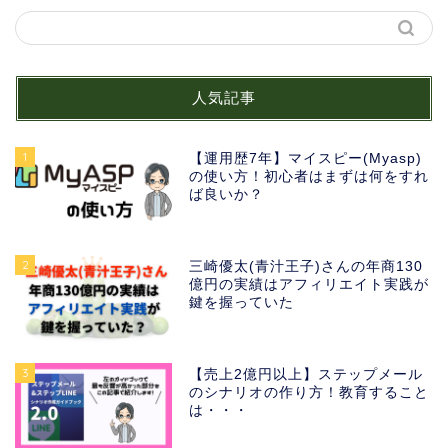
人気記事
1
【運用歴7年】マイスピー(Myasp)
の使い方！初心者はまずは何をすれ
ば良いか？
2
三崎優太(青汁王子)さんの年商130
億円の実績はアフィリエイト実践が
鍵を握っていた
3
【売上2億円以上】ステップメール
のシナリオの作り方！教育すること
は・・・